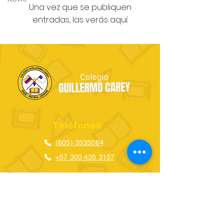
Una vez que se publiquen
entradas, las verás aquí.
Teléfonos
(605) 3535064
+57 300 435 3157
Dirección
Carrera 66#74-123.
Barranquilla, Colombia.