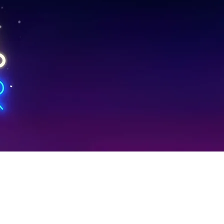
os
os''