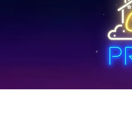
'
pri