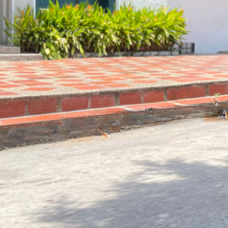
Matricul
s
¡Invierte en
tu hij