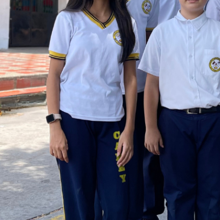
as
abierta
 el futuro de
o/a hoy!