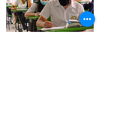
Excelencia
Buscamos la excelencia en todo lo
que hacemos, preparando a
nuestros estudiantes para un
futuro exitoso.
Comunidad
Valoramos la colaboración y el
apoyo mutuo en una comunidad
que busca crecer juntos en la fe y
el conocimiento.