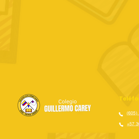
Teléf
(605)
+57 3