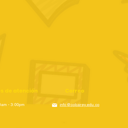
os de atención
Correo
0am - 3:00pm
info@colcarey.edu.co