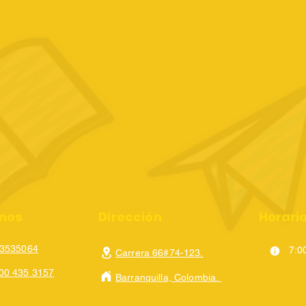
onos
Dirección
Horari
 3535064
7:0
Carrera 66#74-123.
00 435 3157
Barranquilla, Colombia.