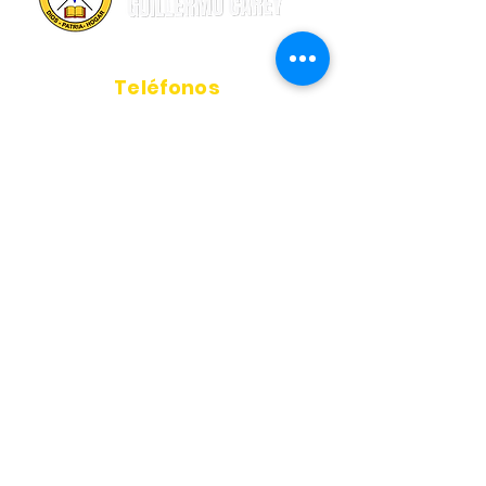
Teléfonos
(605) 3535064
+57 300 435 3157
Dirección
Carrera 66#74-123.
Barranquilla, Colombia.
Horarios de atención
7:00am - 3:00pm
Correo
info@colcarey.edu.co